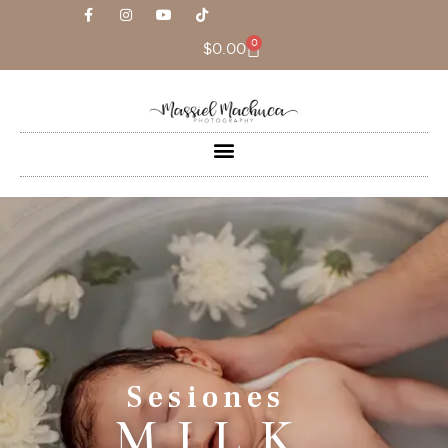
0
$
0.00
Sesiones
MILK