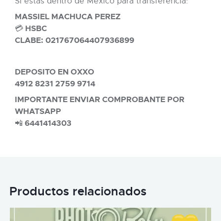
Si estas dentro de Mexico para transferencia:
MASSIEL MACHUCA PEREZ
HSBC
💳
CLABE: 021767064407936899
DEPOSITO EN OXXO
4912 8231 2759 9714
IMPORTANTE ENVIAR COMPROBANTE POR
WHATSAPP
6441414303
📲
Productos relacionados